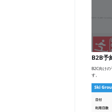
B2B
B2C向け
す。