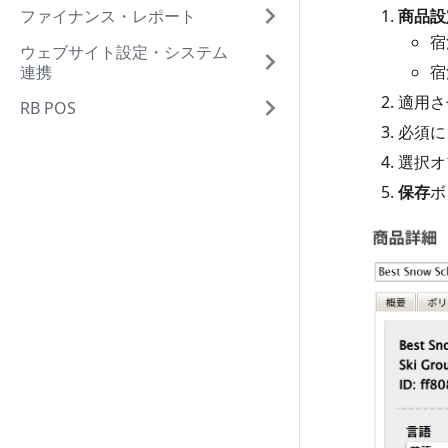
ファイナンス・レポート
商品設
宿
ウェブサイト設定・システム
連携
宿
適用さ
RB POS
必須に
選択オ
保存
ボ