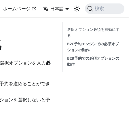
ホームページ
日本語
検索
選択オプション必須を有効にす
る
化
B2C予約エンジンでの必須オプ
ションの動作
B2B予約での必須オプションの
の選択オプションを入力
必
動作
予約を進めることができ
ションを選択しないと予