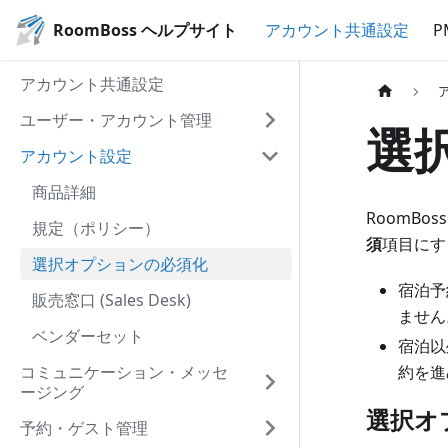
RoomBoss ヘルプサイト
アカウント共通設定
P
アカウント共通設定
ユーザー・アカウント管理
選
アカウント設定
商品詳細
RoomB
規定（ポリシー）
須
項目にす
選択オプションの必須化
宿泊予
販売窓口 (Sales Desk)
ません
ベンダーセット
宿泊以
コミュニケーション・メッセ
約を進
ージング
選択オ
予約・ゲスト管理