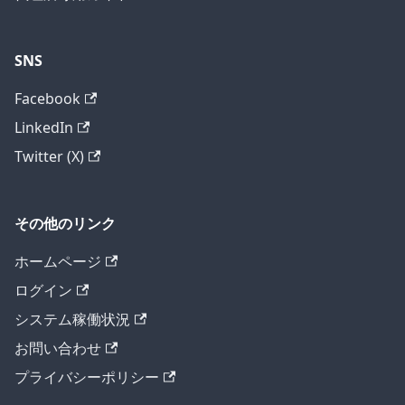
SNS
Facebook
LinkedIn
Twitter (X)
その他のリンク
ホームページ
ログイン
システム稼働状況
お問い合わせ
プライバシーポリシー