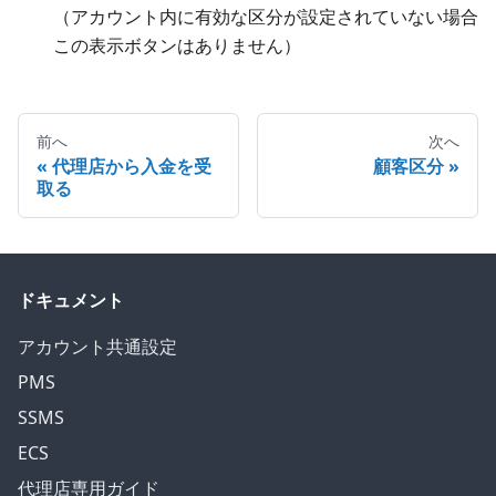
（アカウント内に有効な区分が設定されていない場合
この表示ボタンはありません）
前へ
次へ
代理店から入金を受
顧客区分
取る
ドキュメント
アカウント共通設定
PMS
SSMS
ECS
代理店専用ガイド